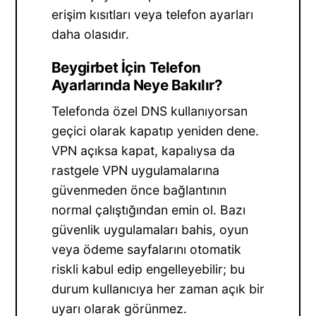
erişim kısıtları veya telefon ayarları
daha olasıdır.
Beygirbet İçin Telefon
Ayarlarında Neye Bakılır?
Telefonda özel DNS kullanıyorsan
geçici olarak kapatıp yeniden dene.
VPN açıksa kapat, kapalıysa da
rastgele VPN uygulamalarına
güvenmeden önce bağlantının
normal çalıştığından emin ol. Bazı
güvenlik uygulamaları bahis, oyun
veya ödeme sayfalarını otomatik
riskli kabul edip engelleyebilir; bu
durum kullanıcıya her zaman açık bir
uyarı olarak görünmez.