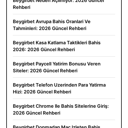
Beygirbet Neden Açılmıyor: 2026 Güncel
Rehberi
Beygirbet Avrupa Bahis Oranlari Ve
Tahminleri: 2026 Güncel Rehberi
Beygirbet Kasa Katlama Taktikleri Bahis
2026: 2026 Güncel Rehberi
Beygirbet Paycell Yatirim Bonusu Veren
Siteler: 2026 Güncel Rehberi
Beygirbet Telefon Uzerinden Para Yatirma
Hizi: 2026 Güncel Rehberi
Beygirbet Chrome Ile Bahis Sitelerine Giriş:
2026 Güncel Rehberi
Beygirbet Donmadan Mac Izleten Bahis