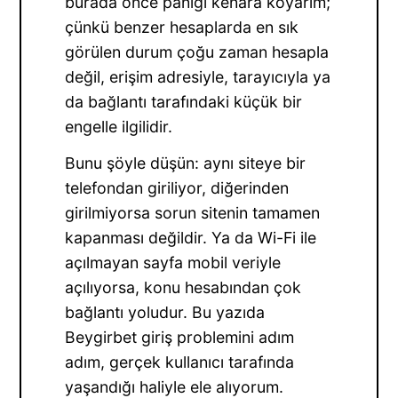
burada önce paniği kenara koyarım;
çünkü benzer hesaplarda en sık
görülen durum çoğu zaman hesapla
değil, erişim adresiyle, tarayıcıyla ya
da bağlantı tarafındaki küçük bir
engelle ilgilidir.
Bunu şöyle düşün: aynı siteye bir
telefondan giriliyor, diğerinden
girilmiyorsa sorun sitenin tamamen
kapanması değildir. Ya da Wi-Fi ile
açılmayan sayfa mobil veriyle
açılıyorsa, konu hesabından çok
bağlantı yoludur. Bu yazıda
Beygirbet giriş problemini adım
adım, gerçek kullanıcı tarafında
yaşandığı haliyle ele alıyorum.