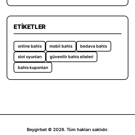
ETIKETLER
online bahis
mobil bahis
bedava bahis
slot oyunları
güvenilir bahis siteleri
bahis kuponları
Beygirbet © 2026. Tüm hakları saklıdır.