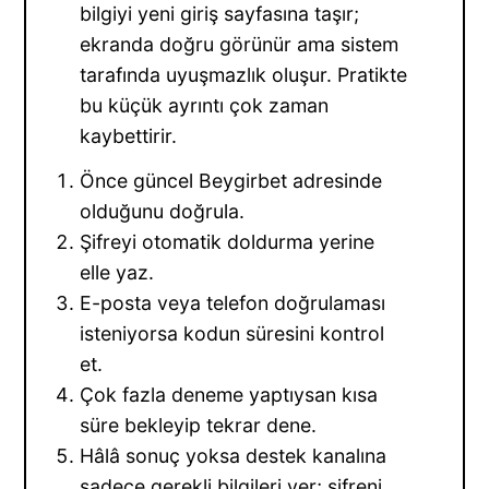
bilgiyi yeni giriş sayfasına taşır;
ekranda doğru görünür ama sistem
tarafında uyuşmazlık oluşur. Pratikte
bu küçük ayrıntı çok zaman
kaybettirir.
Önce güncel Beygirbet adresinde
olduğunu doğrula.
Şifreyi otomatik doldurma yerine
elle yaz.
E-posta veya telefon doğrulaması
isteniyorsa kodun süresini kontrol
et.
Çok fazla deneme yaptıysan kısa
süre bekleyip tekrar dene.
Hâlâ sonuç yoksa destek kanalına
sadece gerekli bilgileri ver; şifreni