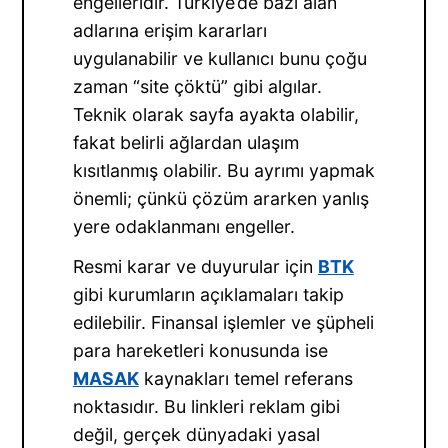
engelleridir. Türkiye’de bazı alan
adlarına erişim kararları
uygulanabilir ve kullanıcı bunu çoğu
zaman “site çöktü” gibi algılar.
Teknik olarak sayfa ayakta olabilir,
fakat belirli ağlardan ulaşım
kısıtlanmış olabilir. Bu ayrımı yapmak
önemli; çünkü çözüm ararken yanlış
yere odaklanmanı engeller.
Resmi karar ve duyurular için
BTK
gibi kurumların açıklamaları takip
edilebilir. Finansal işlemler ve şüpheli
para hareketleri konusunda ise
MASAK
kaynakları temel referans
noktasıdır. Bu linkleri reklam gibi
değil, gerçek dünyadaki yasal