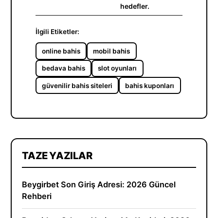
hedefler.
İlgili Etiketler:
online bahis
mobil bahis
bedava bahis
slot oyunları
güvenilir bahis siteleri
bahis kuponları
TAZE YAZILAR
Beygirbet Son Giriş Adresi: 2026 Güncel
Rehberi