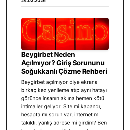
24.03.2026
Beygirbet Neden
Açılmıyor? Giriş Sorununu
Soğukkanlı Çözme Rehberi
Beygirbet açılmıyor diye ekrana
birkaç kez yenileme atıp aynı hatayı
görünce insanın aklına hemen kötü
ihtimaller geliyor. Site mi kapandı,
hesapta mı sorun var, internet mi
takıldı, yanlış adrese mi girdim? Ben