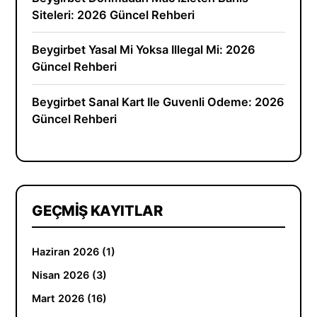
Siteleri: 2026 Güncel Rehberi
Beygirbet Yasal Mi Yoksa Illegal Mi: 2026
Güncel Rehberi
Beygirbet Sanal Kart Ile Guvenli Odeme: 2026
Güncel Rehberi
GEÇMIŞ KAYITLAR
Haziran 2026 (1)
Nisan 2026 (3)
Mart 2026 (16)