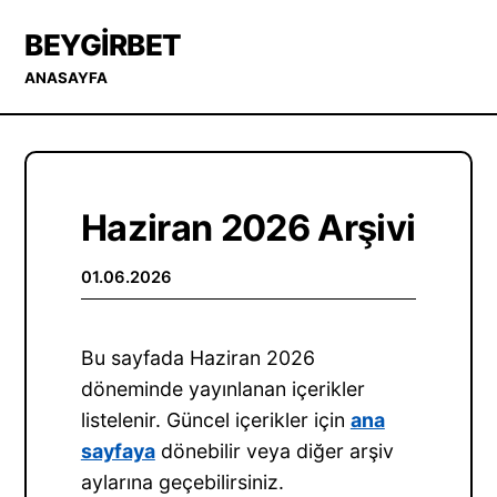
BEYGIRBET
ANASAYFA
Haziran 2026 Arşivi
01.06.2026
Bu sayfada Haziran 2026
döneminde yayınlanan içerikler
listelenir. Güncel içerikler için
ana
sayfaya
dönebilir veya diğer arşiv
aylarına geçebilirsiniz.