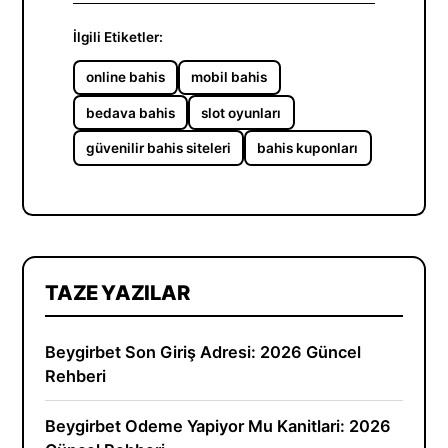
İlgili Etiketler:
online bahis
mobil bahis
bedava bahis
slot oyunları
güvenilir bahis siteleri
bahis kuponları
TAZE YAZILAR
Beygirbet Son Giriş Adresi: 2026 Güncel
Rehberi
Beygirbet Odeme Yapiyor Mu Kanitlari: 2026