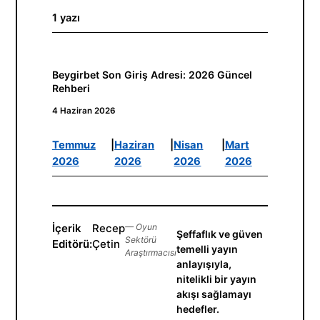
1 yazı
Beygirbet Son Giriş Adresi: 2026 Güncel
Rehberi
4 Haziran 2026
Temmuz
|
Haziran
|
Nisan
|
Mart
2026
2026
2026
2026
İçerik
Recep
— Oyun
Şeffaflık ve güven
Sektörü
Editörü:
Çetin
temelli yayın
Araştırmacısı
anlayışıyla,
nitelikli bir yayın
akışı sağlamayı
hedefler.