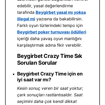
edebilir, yasal değerlendirme
tarafında
Beygirbet yasal mı yoksa
illegal mi
yazısına da bakabilirsin.
Farklı oyun türlerindeki tempo için
Beygirbet poker turnuvası ödülleri
içeriği daha yavaş oyun mantığını
karşılaştırmak adına fikir verebilir.
Beygirbet Crazy Time Sık
Sorulan Sorular
Beygirbet Crazy Time için en
iyi saat var mı?
Kesin sonuç veren bir saat yoktur;
çark sonuçları rastlantısaldır. Saat
seçimini daha çok kendi dikkat