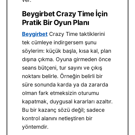
Beygirbet Crazy Time İçin
Pratik Bir Oyun Planı
Beygirbet
Crazy Time taktiklerini
tek cümleye indirgersem şunu
söylerim: küçük başla, kısa kal, plan
dışına çıkma. Oyuna girmeden önce
seans bütçeni, tur sayını ve çıkış
noktanı belirle. Örneğin belirli bir
süre sonunda karda ya da zararda
olman fark etmeksizin oturumu
kapatmak, duygusal kararları azaltır.
Bu bir kazanç sözü değil; sadece
kontrol alanını netleştiren bir
yöntemdir.