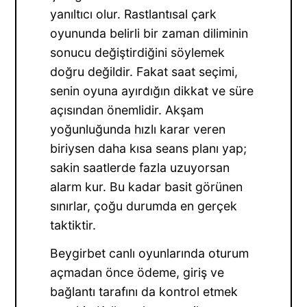
yanıltıcı olur. Rastlantısal çark
oyununda belirli bir zaman diliminin
sonucu değiştirdiğini söylemek
doğru değildir. Fakat saat seçimi,
senin oyuna ayırdığın dikkat ve süre
açısından önemlidir. Akşam
yoğunluğunda hızlı karar veren
biriysen daha kısa seans planı yap;
sakin saatlerde fazla uzuyorsan
alarm kur. Bu kadar basit görünen
sınırlar, çoğu durumda en gerçek
taktiktir.
Beygirbet canlı oyunlarında oturum
açmadan önce ödeme, giriş ve
bağlantı tarafını da kontrol etmek