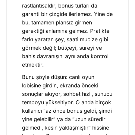
rastlantısaldır, bonus turları da
garanti bir çizgide ilerlemez. Yine de
bu, tamamen plansız girmen
gerektiği anlamına gelmez. Pratikte
farkı yaratan şey, saati mucize gibi
görmek değil; bütçeyi, süreyi ve
bahis davranışını aynı anda kontrol
etmektir.
Bunu şöyle düşün: canlı oyun
lobisine girdin, ekranda önceki
sonuçlar akıyor, sohbet hızlı, sunucu
tempoyu yükseltiyor. O anda birçok
kullanıcı “az önce bonus geldi, şimdi
yine gelebilir” ya da “uzun süredir
gelmedi, kesin yaklaşmıştır” hissine