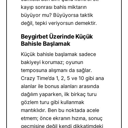
kayıp sonrası bahis miktarın
büyüyor mu? Büyüyorsa taktik
değil, tepki veriyorsun demektir.
Beygirbet Üzerinde Küçük
Bahisle Başlamak
Küçük bahisle başlamak sadece
bakiyeyi korumaz; oyunun
temposuna alışmanı da sağlar.
Crazy Time’da 1, 2, 5 ve 10 gibi ana
alanlar ile bonus alanları arasında
dağılım yaparken, ilk birkaç turu
gözlem turu gibi kullanmak
mantıklıdır. Ben bu noktada acele
etmem; önce ekranın hızına, sonuç
geçmişine değil kendi dikkatimdeki