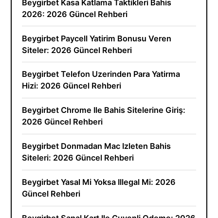
Beygirbet Kasa Katlama Taktikleri Bahis
2026: 2026 Güncel Rehberi
Beygirbet Paycell Yatirim Bonusu Veren
Siteler: 2026 Güncel Rehberi
Beygirbet Telefon Uzerinden Para Yatirma
Hizi: 2026 Güncel Rehberi
Beygirbet Chrome Ile Bahis Sitelerine Giriş:
2026 Güncel Rehberi
Beygirbet Donmadan Mac Izleten Bahis
Siteleri: 2026 Güncel Rehberi
Beygirbet Yasal Mi Yoksa Illegal Mi: 2026
Güncel Rehberi