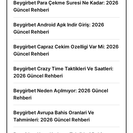
Beygirbet Para Çekme Suresi Ne Kadar: 2026
Güncel Rehberi
Beygirbet Android Apk Indir Giriş: 2026
Güncel Rehberi
Beygirbet Capraz Cekim Ozelligi Var Mi: 2026
Güncel Rehberi
Beygirbet Crazy Time Taktikleri Ve Saatleri:
2026 Güncel Rehberi
Beygirbet Neden Açılmıyor: 2026 Güncel
Rehberi
Beygirbet Avrupa Bahis Oranlari Ve
Tahminleri: 2026 Güncel Rehberi