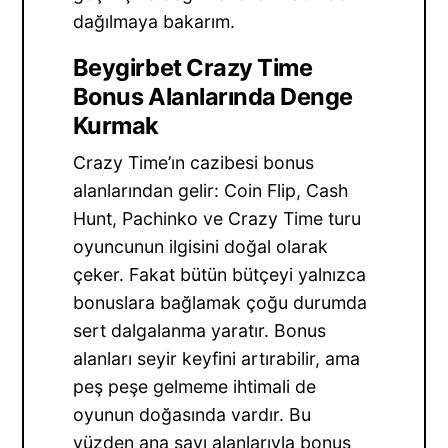
dağılmaya bakarım.
Beygirbet Crazy Time
Bonus Alanlarında Denge
Kurmak
Crazy Time’ın cazibesi bonus
alanlarından gelir: Coin Flip, Cash
Hunt, Pachinko ve Crazy Time turu
oyuncunun ilgisini doğal olarak
çeker. Fakat bütün bütçeyi yalnızca
bonuslara bağlamak çoğu durumda
sert dalgalanma yaratır. Bonus
alanları seyir keyfini artırabilir, ama
peş peşe gelmeme ihtimali de
oyunun doğasında vardır. Bu
yüzden ana sayı alanlarıyla bonus