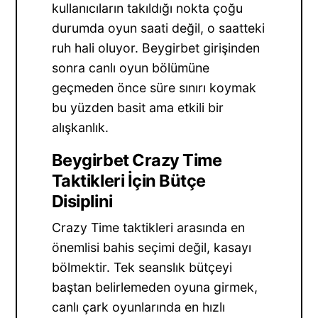
kullanıcıların takıldığı nokta çoğu
durumda oyun saati değil, o saatteki
ruh hali oluyor. Beygirbet girişinden
sonra canlı oyun bölümüne
geçmeden önce süre sınırı koymak
bu yüzden basit ama etkili bir
alışkanlık.
Beygirbet Crazy Time
Taktikleri İçin Bütçe
Disiplini
Crazy Time taktikleri arasında en
önemlisi bahis seçimi değil, kasayı
bölmektir. Tek seanslık bütçeyi
baştan belirlemeden oyuna girmek,
canlı çark oyunlarında en hızlı