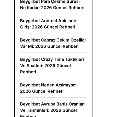
Beygirbet Para Çekme Suresi
Ne Kadar: 2026 Güncel Rehberi
Beygirbet Android Apk Indir
Giriş: 2026 Güncel Rehberi
Beygirbet Capraz Cekim Ozelligi
Var Mi: 2026 Güncel Rehberi
Beygirbet Crazy Time Taktikleri
Ve Saatleri: 2026 Güncel
Rehberi
Beygirbet Neden Açılmıyor:
2026 Güncel Rehberi
Beygirbet Avrupa Bahis Oranlari
Ve Tahminleri: 2026 Güncel
Rehberi