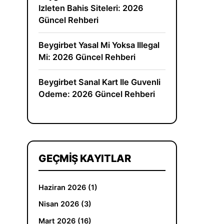
Izleten Bahis Siteleri: 2026
Güncel Rehberi
Beygirbet Yasal Mi Yoksa Illegal
Mi: 2026 Güncel Rehberi
Beygirbet Sanal Kart Ile Guvenli
Odeme: 2026 Güncel Rehberi
GEÇMIŞ KAYITLAR
Haziran 2026 (1)
Nisan 2026 (3)
Mart 2026 (16)