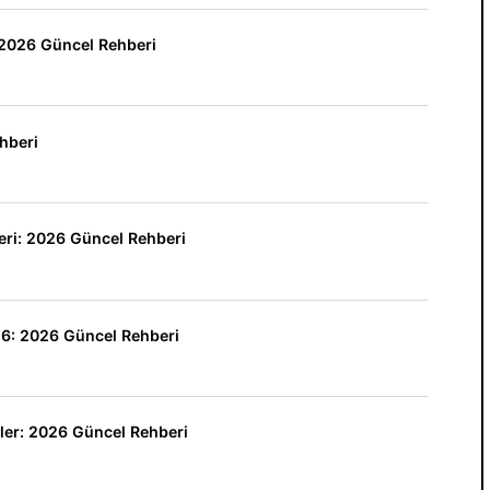
: 2026 Güncel Rehberi
hberi
eri: 2026 Güncel Rehberi
26: 2026 Güncel Rehberi
eler: 2026 Güncel Rehberi